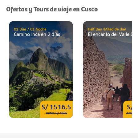
Ofertas y Tours de viaje en Cusco
02 Días / 01 Noche
Half Day (Mitad de día)
Camino Inca en 2 días
El encanto del Valle Sur
S/ 1516.5
S/ 
Antes S/ 1685
Antes S