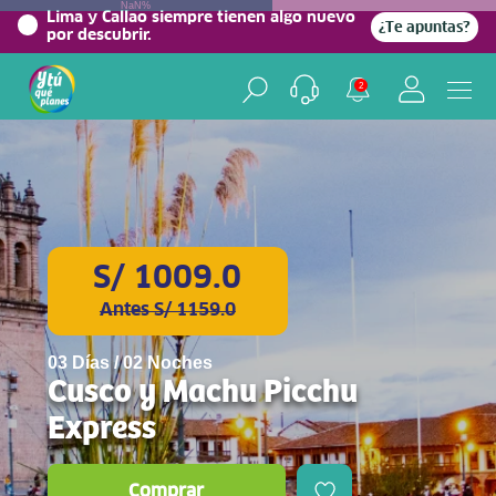
NaN%
Lima y Callao siempre tienen algo nuevo
¿Te apuntas?
por descubrir.
2
S/ 1009.0
Antes S/ 1159.0
03 Días / 02 Noches
Cusco y Machu Picchu
Express
Comprar