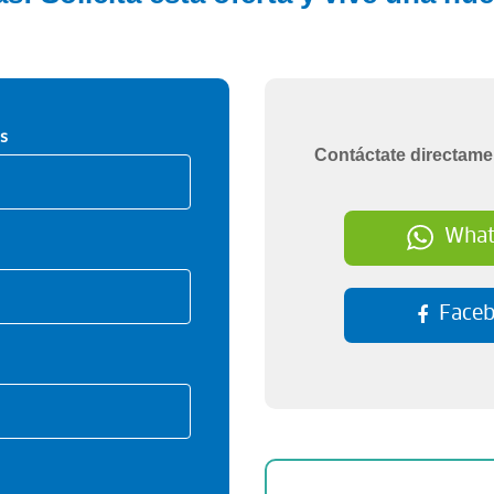
s
Contáctate directame
What
Face