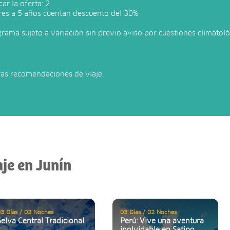
ar la oferta: 2
res a 5 años cuentan descuento del 30%
grama sujeto a variación sin previo aviso por cuestiones climatoló
ras recomendaciones de viaje.
aje en Junín
3 Días / 02 Noches
03 Días / 02 Noches
Selva Central Tradicional
Perú: Vive una aventura
inolvidable en Satipo