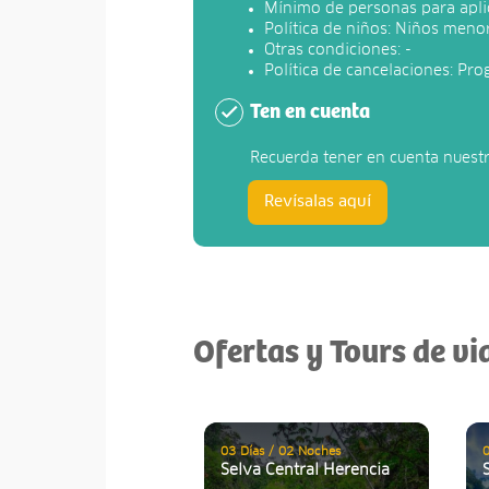
Mínimo de personas para aplic
Política de niños: Niños meno
Otras condiciones: -
Política de cancelaciones: Pro
Ten en cuenta
Recuerda tener en cuenta nuest
Revísalas aquí
Ofertas y Tours de vi
03 Días / 02 Noches
0
Selva Central Herencia