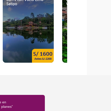
Satipo
Villa Rica
S/ 1600
S/ 76
Antes S/ 2200
Antes S/ 85
e en
é planes”