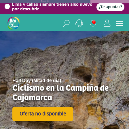
NaN%
Lima y Callao siempre tienen algo nuevo
¿Te apuntas?
por descubrir.
2
Half Day (Mitad de día)
Ciclismo en la Campiña de
Cajamarca
Oferta no disponible