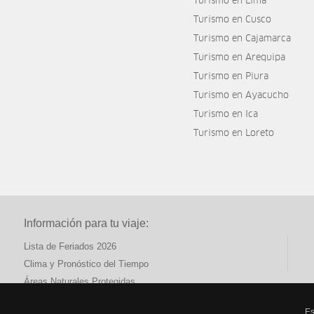
Turismo en Lima
Turismo en Cusco
Turismo en Cajamarca
Turismo en Arequipa
Turismo en Piura
Turismo en Ayacucho
Turismo en Ica
Turismo en Loreto
Información para tu viaje:
Lista de Feriados 2026
Clima y Pronóstico del Tiempo
Áreas Naturales Protegidas
Es