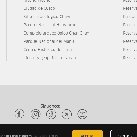
Machu Picchu
Reserv
Ciudad de Cusco
Reserv
Sitio arqueológico Chavín
Parque
Parque Nacional Huascarán
Parque
Complejo arqueológico Chan Chan
Reserv
Parque Nacional del Manu
Reserv
Centro Histórico de Lima
Reserva
Líneas y geoglifos de Nasca
Reserv
Síguenos:
te sitio usa cookies:
Descubra más
Aceptar
Cerrar x