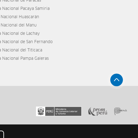
a Nacional de Paracas
a Nacional Pacaya Samiria
 Nacional Huascarán
 Nacional del Manu
a Nacional de Lachay
a Nacional de San Fernando
 Nacional del Titicaca
a Nacional Pampa Galeras