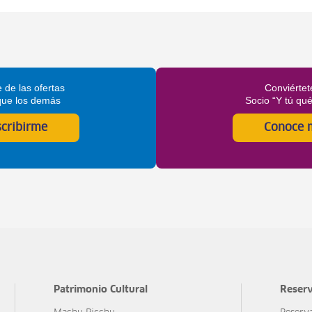
 de las ofertas
Conviértet
que los demás
Socio “Y tú qu
scribirme
Conoce 
Patrimonio Cultural
Reserv