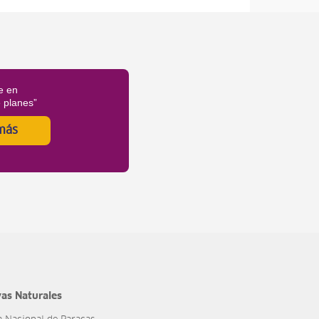
e en
é planes”
más
as Naturales