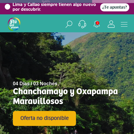
NaN%
Lima y Callao siempre tienen algo nuevo
¿Te apuntas?
por descubrir.
2
04 Días / 03 Noches
Chanchamayo y Oxapampa
Maravillosos
Oferta no disponible