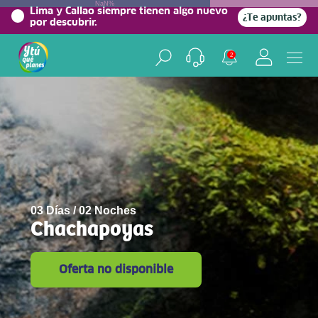
NaN%
Lima y Callao siempre tienen algo nuevo
¿Te apuntas?
por descubrir.
2
03 Días / 02 Noches
Chachapoyas
Oferta no disponible