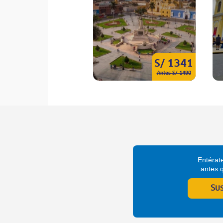
S/ 1341
Antes S/ 1490
Entérate
antes 
Su