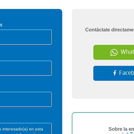
s
Contáctate directame
What
Face
Sobre la e