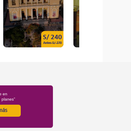
S/ 240
S/ 17
Antes S/ 270
Antes S/ 20
e en
é planes”
más