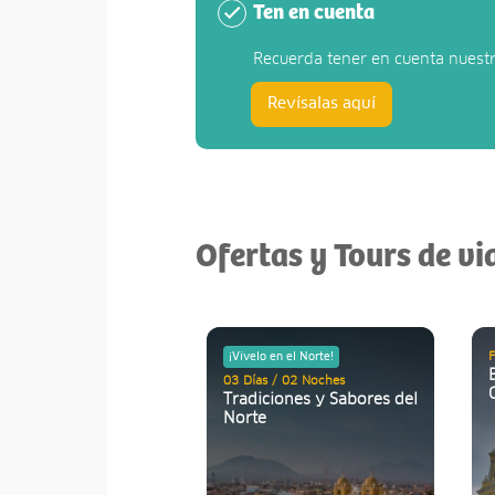
Ten en cuenta
Recuerda tener en cuenta nuest
Revísalas aquí
Ofertas y Tours de v
F
¡Vívelo en el Norte!
03 Días / 02 Noches
Tradiciones y Sabores del
Norte