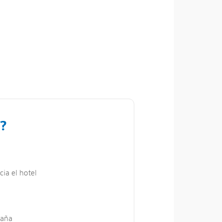
?
ia el hotel
Zaña