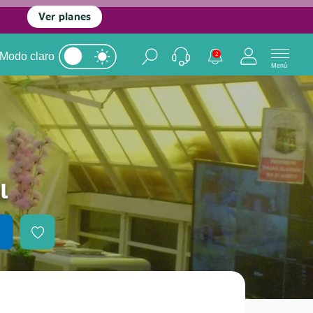
Ver planes
Modo claro
2
Menú
l