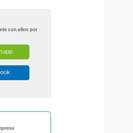
nte con ellos por
sapp
book
mpresa