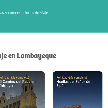
ras recomendaciones de viaje.
iaje en Lambayeque
ull Day (Día completo)
Full Day (Día completo)
El Camino del Papa en
Huellas del Señor de
Chiclayo
Sipán