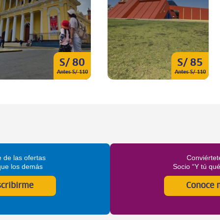
S/ 80
S/ 85
Antes S/ 110
Antes S/ 110
 de las ofertas
Conviértet
que los demás
Socio “Y tú qu
scribirme
Conoce 