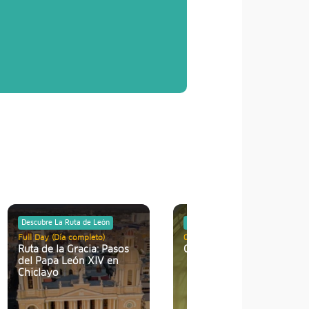
Descubre La Ruta de León
Descubre La Ruta de León
Full Day (Día completo)
03 Días / 02 Noches
Ruta de la Gracia: Pasos
Camino Papal
del Papa León XIV en
Chiclayo