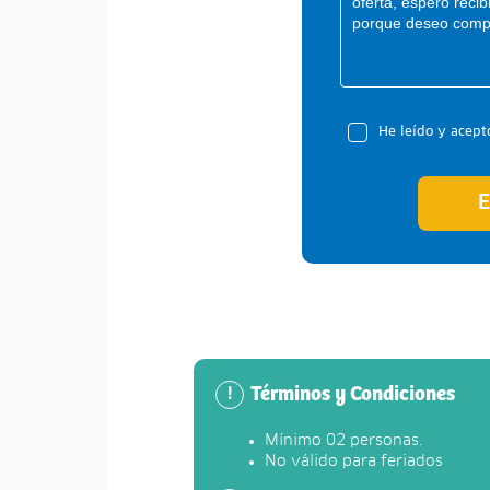
He leído y acept
E
Términos y Condiciones
!
Mínimo 02 personas.
No válido para feriados