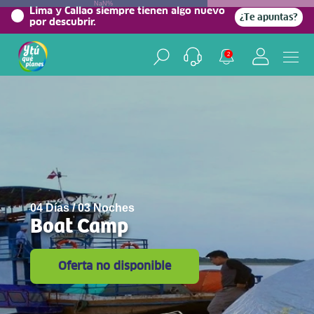
NaN%
Lima y Callao siempre tienen algo nuevo
¿Te apuntas?
por descubrir.
2
04 Días / 03 Noches
Boat Camp
Oferta no disponible