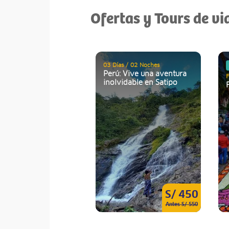
Ofertas y Tours de vi
03 Días / 02 Noches
Perú: Vive una aventura
F
inolvidable en Satipo
S/ 450
Antes S/ 550