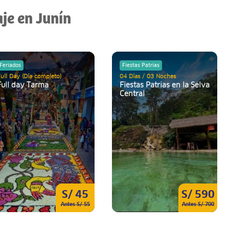
aje en Junín
Feriados
Fiestas Patrias
ull Day (Día completo)
04 Días / 03 Noches
Full day Tarma
Fiestas Patrias en la Selva
Central
S/ 45
S/ 590
Antes S/ 55
Antes S/ 700