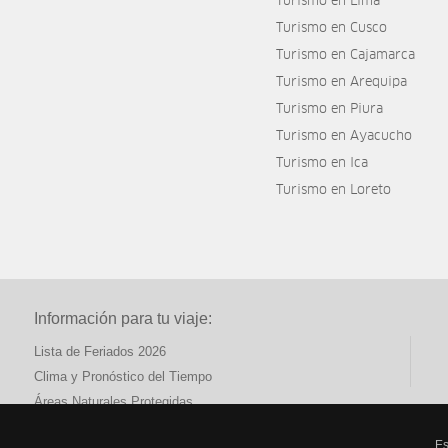
Turismo en Lima
Turismo en Cusco
Turismo en Cajamarca
Turismo en Arequipa
Turismo en Piura
Turismo en Ayacucho
Turismo en Ica
Turismo en Loreto
Información para tu viaje:
Lista de Feriados 2026
Clima y Pronóstico del Tiempo
Áreas Naturales Protegidas
Es