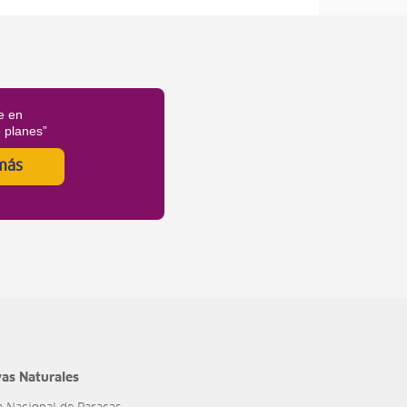
e en
é planes”
más
as Naturales