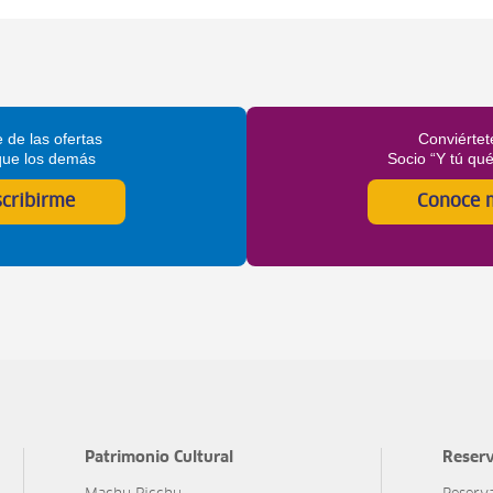
 de las ofertas
Conviértet
que los demás
Socio “Y tú qu
scribirme
Conoce 
Patrimonio Cultural
Reserv