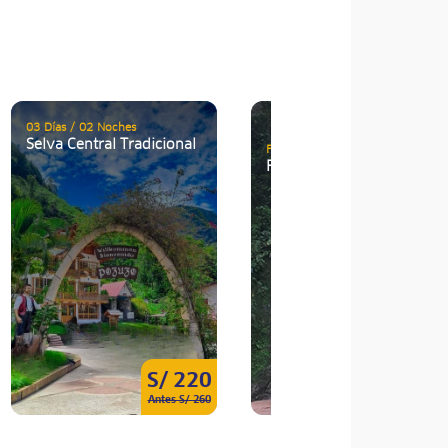
03 Días / 02 Noches
Compra online
Selva Central Tradicional
Full Day (Día completo)
Rapel en la selva central
S/ 220
S/ 12
Antes S/ 260
Antes S/ 19