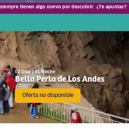
NaN%
 siempre tienen algo nuevo por descubrir.
¿Te apuntas?
02 Días / 01 Noche
Bella Perla de Los Andes
Oferta no disponible