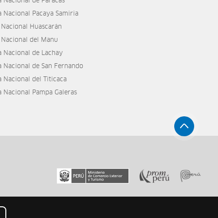
a Nacional de Paracas
a Nacional Pacaya Samiria
 Nacional Huascarán
 Nacional del Manu
a Nacional de Lachay
a Nacional de San Fernando
 Nacional del Titicaca
a Nacional Pampa Galeras