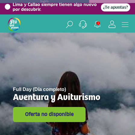
NaN%
Lima y Callao siempre tienen algo nuevo
¿Te apuntas?
por descubrir.
2
Full Day (Día completo)
Aventura y Aviturismo
Oferta no disponible