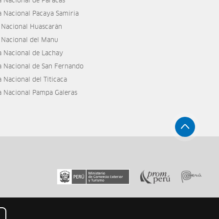
a Nacional de Paracas
a Nacional Pacaya Samiria
 Nacional Huascarán
 Nacional del Manu
a Nacional de Lachay
a Nacional de San Fernando
 Nacional del Titicaca
a Nacional Pampa Galeras