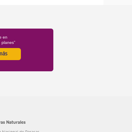
e en
é planes”
más
as Naturales