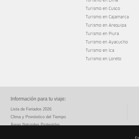
Turismo en Lima
Turismo en Cusco
Turismo en Cajamarca
Turismo en Arequipa
Turismo en Piura
Turismo en Ayacucho
Turismo en Ica
Turismo en Loreto
Información para tu viaje:
Lista de Feriados 2026
Clima y Pronóstico del Tiempo
Áreas Naturales Protegidas
Es