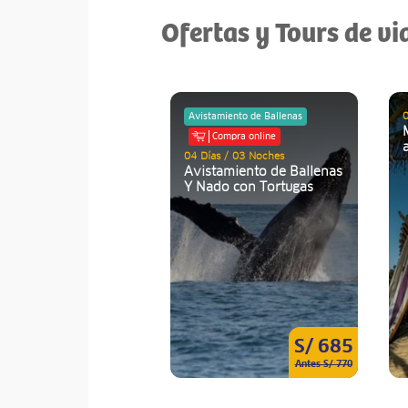
Ofertas y Tours de vi
0
Avistamiento de Ballenas
Compra online
04 Días / 03 Noches
Avistamiento de Ballenas
Y Nado con Tortugas
S/ 685
Antes S/ 770