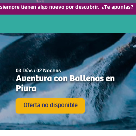
NaN%
 siempre tienen algo nuevo por descubrir.
¿Te apuntas?
03 Días / 02 Noches
Aventura con Ballenas en
Piura
Oferta no disponible