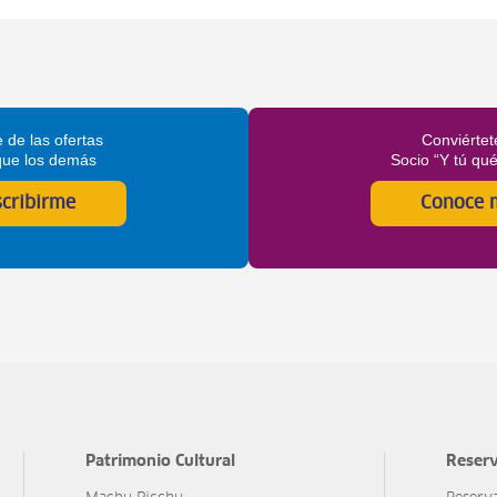
 de las ofertas
Conviértet
que los demás
Socio “Y tú qu
scribirme
Conoce 
Patrimonio Cultural
Reserv