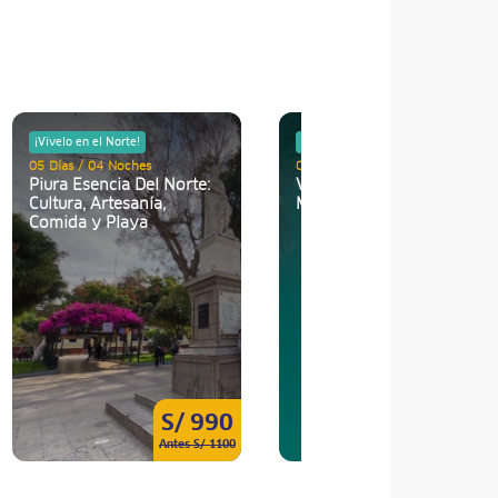
¡Vívelo en el Norte!
¡Vívelo en el Norte!
05 Días / 04 Noches
03 Días / 02 Noches
Piura Esencia Del Norte:
Verano de Playas,
Cultura, Artesanía,
Manglares y Tortugas
Comida y Playa
S/ 990
S/ 28
Antes S/ 1100
Antes S/ 33