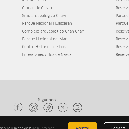
Machu Picchu
Reserv
Ciudad de Cusco
Reserv
Sitio arqueológico Chavín
Parque
Parque Nacional Huascarán
Parque
Complejo arqueológico Chan Chan
Reserv
Parque Nacional del Manu
Reserv
Centro Histórico de Lima
Reserva
Líneas y geoglifos de Nasca
Reserv
Síguenos:
te sitio usa cookies:
Descubra más
Aceptar
Cerrar x