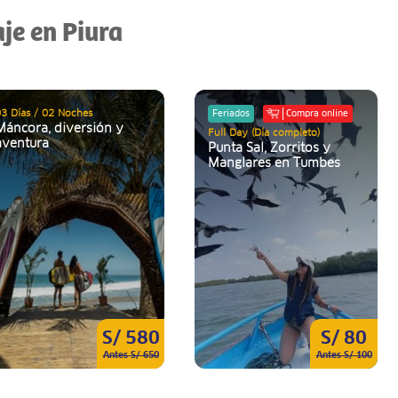
aje en Piura
3 Días / 02 Noches
Feriados
Compra online
Máncora, diversión y
Full Day (Día completo)
aventura
Punta Sal, Zorritos y
Manglares en Tumbes
S/ 580
S/ 80
Antes S/ 650
Antes S/ 100