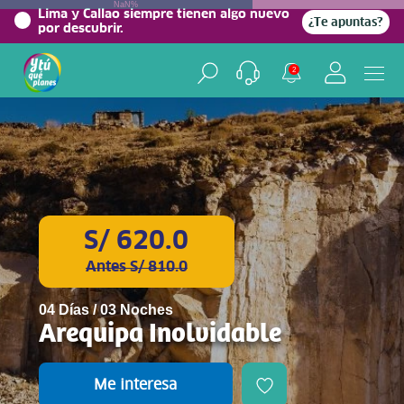
NaN%
Lima y Callao siempre tienen algo nuevo
¿Te apuntas?
por descubrir.
2
S/ 620.0
Antes S/ 810.0
04 Días / 03 Noches
Arequipa Inolvidable
Me interesa