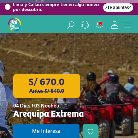
NaN%
Lima y Callao siempre tienen algo nuevo
¿Te apuntas?
por descubrir.
2
S/ 670.0
Antes S/ 840.0
04 Días / 03 Noches
Arequipa Extrema
Me interesa