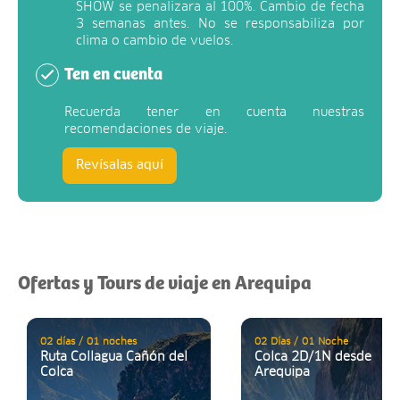
SHOW se penalizara al 100%. Cambio de fecha
3 semanas antes. No se responsabiliza por
clima o cambio de vuelos.
Ten en cuenta
Recuerda tener en cuenta nuestras
recomendaciones de viaje.
Revísalas aquí
Ofertas y Tours de viaje en Arequipa
02 días / 01 noches
02 Días / 01 Noche
Ruta Collagua Cañón del
Colca 2D/1N desde
Colca
Arequipa