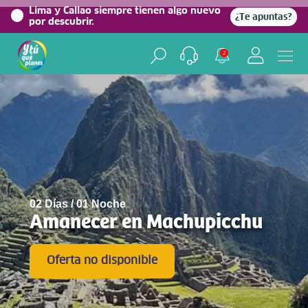
0%
Lima y Callao siempre tienen algo nuevo
¿Te apuntas?
por descubrir.
2
02 Días / 01 Noche
Amanecer en Machupicchu
Oferta no disponible