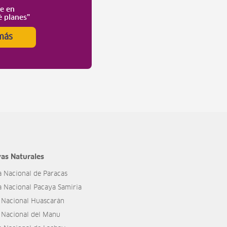
te en
é planes”
más
as Naturales
a Nacional de Paracas
a Nacional Pacaya Samiria
 Nacional Huascarán
 Nacional del Manu