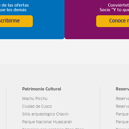
 de las ofertas
Conviérte
que los demás
Socio “Y tú qu
scribirme
Conoce 
Patrimonio Cultural
Reserv
Machu Picchu
Reserv
Ciudad de Cusco
Reserv
Sitio arqueológico Chavín
Parque
Parque Nacional Huascarán
Parque