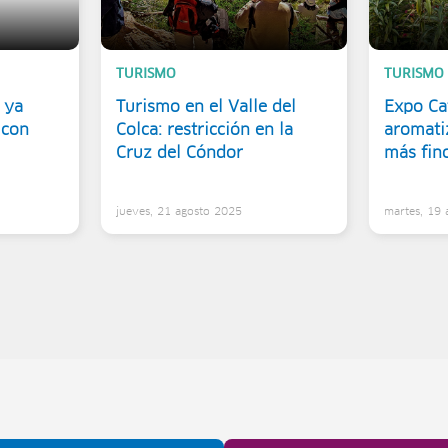
TURISMO
TURISMO
 ya
Turismo en el Valle del
Expo Caf
 con
Colca: restricción en la
aromati
Cruz del Cóndor
más fin
5
jueves, 21 agosto 2025
martes, 19