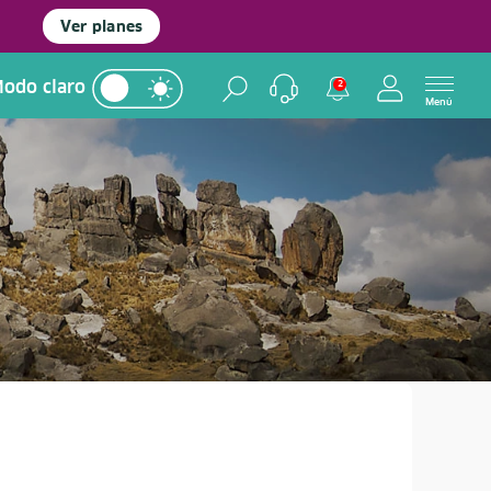
Ver planes
odo claro
2
Menú