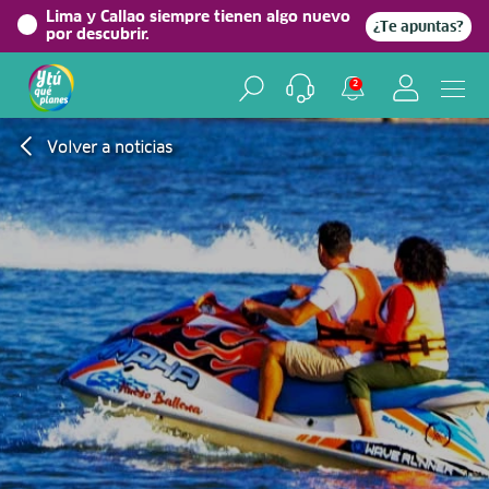
Lima y Callao siempre tienen algo nuevo
¿Te apuntas?
por descubrir.
2
Volver a noticias