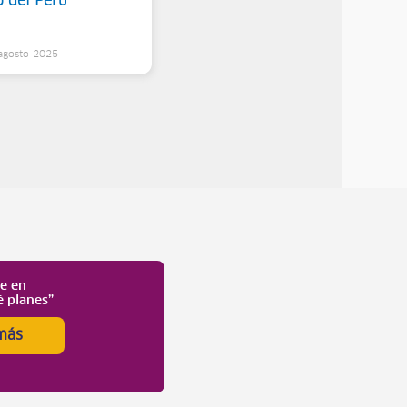
o del Perú
 agosto 2025
te en
é planes”
más