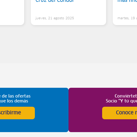
Cruz del Cóndor
más fin
5
jueves, 21 agosto 2025
martes, 19
 de las ofertas
Conviérte
que los demás
Socio “Y tú qu
scribirme
Conoce 