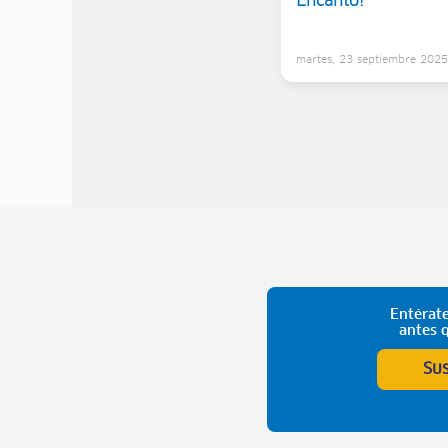
Encanto!
martes, 23 septiembre 202
Entérate
antes 
Su