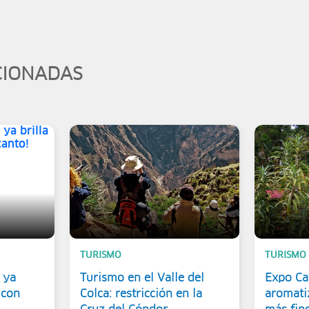
CIONADAS
TURISMO
TURISMO
 ya
Turismo en el Valle del
Expo Caf
 con
Colca: restricción en la
aromati