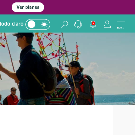
Ver planes
odo claro
2
Menú