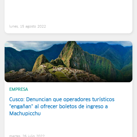
lunes, 15 agosto 2022
EMPRESA
Cusco: Denuncian que operadores turísticos
"engañan" al ofrecer boletos de ingreso a
Machupicchu
martes, 26 julio 2022