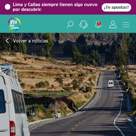
Lima y Callao siempre tienen algo nuevo
¿Te apuntas?
por descubrir.
2
Volver a noticias