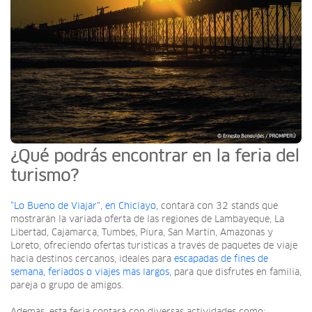
¿Qué podrás encontrar en la feria del
turismo?
“Lo Bueno de Viajar”, en Chiclayo,
contará con 32 stands que
mostrarán la variada oferta de las regiones de Lambayeque, La
Libertad, Cajamarca, Tumbes, Piura, San Martín, Amazonas y
Loreto, ofreciendo ofertas turísticas a través de paquetes de viaje
hacia destinos cercanos, ideales para
escapadas de fines de
semana, feriados o viajes más largos
, para que disfrutes en familia,
pareja o grupo de amigos.