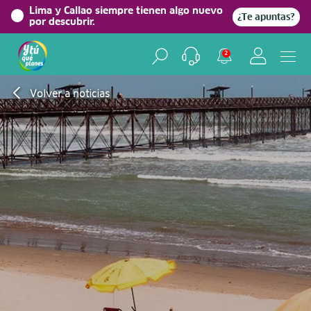
Lima y Callao siempre tienen algo nuevo
¿Te apuntas?
por descubrir.
2
Volver a noticias