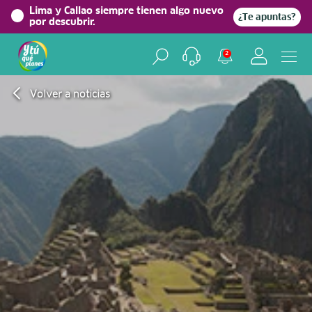
Lima y Callao siempre tienen algo nuevo
¿Te apuntas?
por descubrir.
2
Volver a noticias