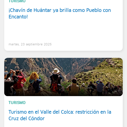
TURISMO
¡Chavín de Huántar ya brilla como Pueblo con
Encanto!
martes, 23 septiembre 2025
TURISMO
Turismo en el Valle del Colca: restricción en la
Cruz del Cóndor