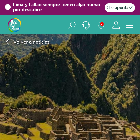
Lima y Callao siempre tienen algo nuevo
¿Te apuntas?
por descubrir.
2
Volver a noticias