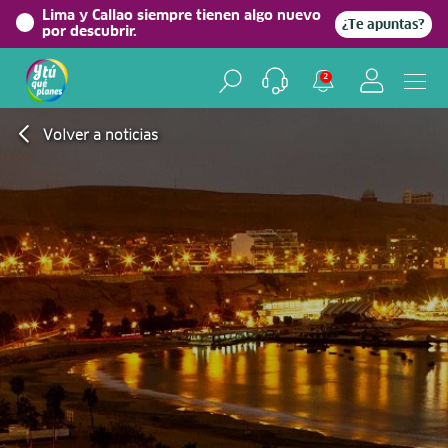
Lima y Callao siempre tienen algo nuevo
¿Te apuntas?
por descubrir.
2
Volver a noticias