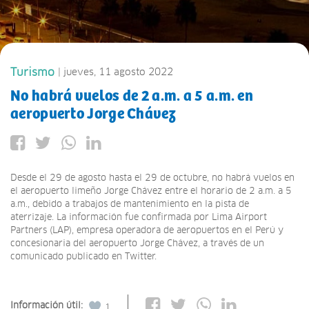
Turismo
| jueves, 11 agosto 2022
No habrá vuelos de 2 a.m. a 5 a.m. en
aeropuerto Jorge Chávez
Desde el 29 de agosto hasta el 29 de octubre, no habrá vuelos en
el aeropuerto limeño Jorge Chávez entre el horario de 2 a.m. a 5
a.m., debido a trabajos de mantenimiento en la pista de
aterrizaje. La información fue confirmada por Lima Airport
Partners (LAP), empresa operadora de aeropuertos en el Perú y
concesionaria del aeropuerto Jorge Chávez, a través de un
comunicado publicado en Twitter.
Información útil:
1