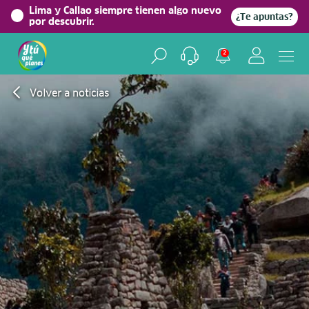
Lima y Callao siempre tienen algo nuevo
¿Te apuntas?
por descubrir.
2
Volver a noticias