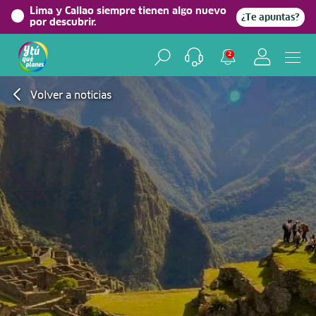
Lima y Callao siempre tienen algo nuevo
¿Te apuntas?
por descubrir.
2
Volver a noticias