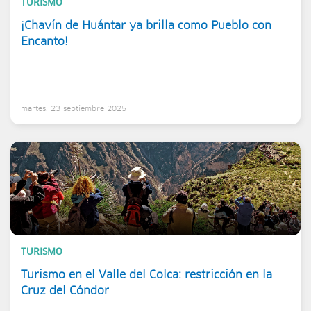
TURISMO
¡Chavín de Huántar ya brilla como Pueblo con
Encanto!
martes, 23 septiembre 2025
TURISMO
Turismo en el Valle del Colca: restricción en la
Cruz del Cóndor