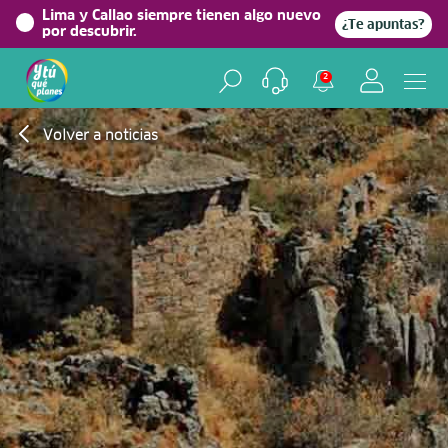
Lima y Callao siempre tienen algo nuevo
¿Te apuntas?
por descubrir.
2
Volver a noticias