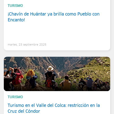
TURISMO
¡Chavín de Huántar ya brilla como Pueblo con
Encanto!
martes, 23 septiembre 2025
TURISMO
Turismo en el Valle del Colca: restricción en la
Cruz del Cóndor