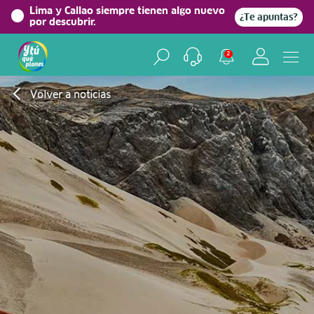
Lima y Callao siempre tienen algo nuevo
¿Te apuntas?
por descubrir.
2
Volver a noticias