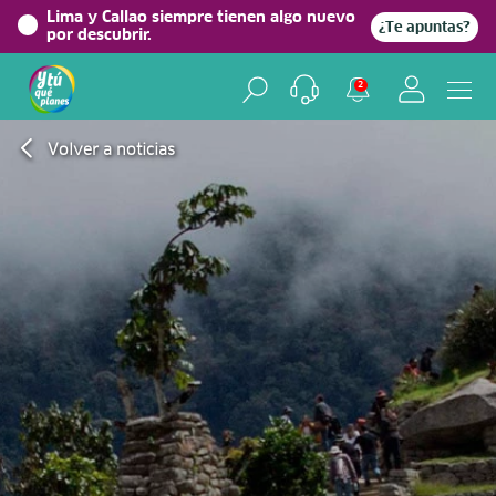
Lima y Callao siempre tienen algo nuevo
¿Te apuntas?
por descubrir.
2
Volver a noticias