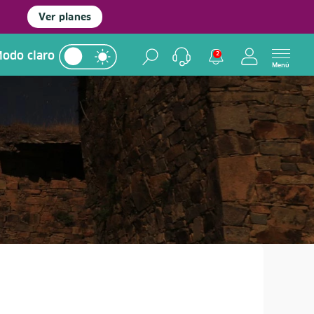
Ver planes
odo claro
2
Menú