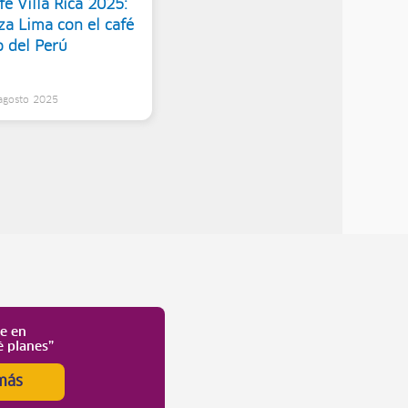
é Villa Rica 2025:
za Lima con el café
o del Perú
 agosto 2025
te en
é planes”
más