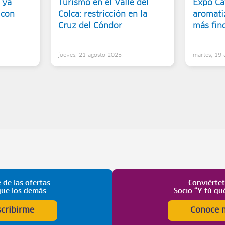
 ya
Turismo en el Valle del
Expo Caf
 con
Colca: restricción en la
aromati
Cruz del Cóndor
más fin
5
jueves, 21 agosto 2025
martes, 19
 de las ofertas
Conviérte
que los demás
Socio “Y tú qu
scribirme
Conoce 