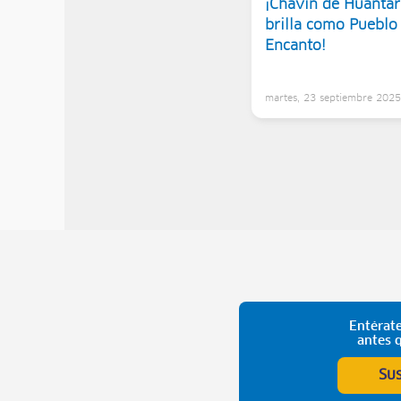
¡Chavín de Huántar
brilla como Pueblo
Encanto!
martes, 23 septiembre 202
Entérate
antes 
Su