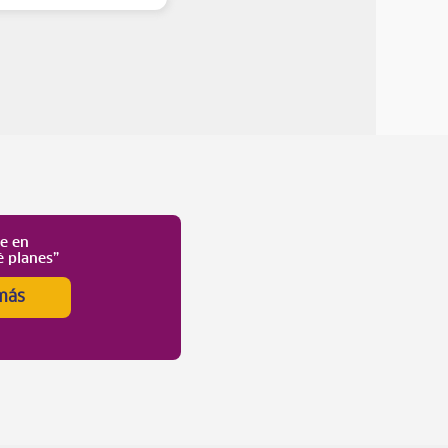
te en
é planes”
más