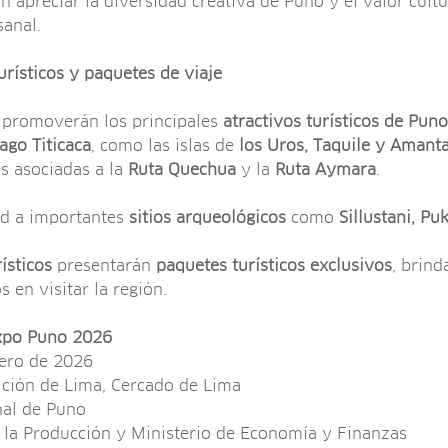
n apreciar la diversidad creativa de Puno y el valor cult
anal.
urísticos y paquetes de viaje
se promoverán los principales
atractivos turísticos de Puno
ago Titicaca
, como las islas de
los Uros, Taquile y Amant
es asociadas a la
Ruta Quechua
y la
Ruta Aymara
.
ad a importantes
sitios arqueológicos
como
Sillustani, Pu
ísticos
presentarán
paquetes turísticos exclusivos
, brin
s en visitar la región.
Expo Puno 2026
nero de 2026
ción de Lima, Cercado de Lima
nal de Puno
 la Producción y Ministerio de Economía y Finanzas