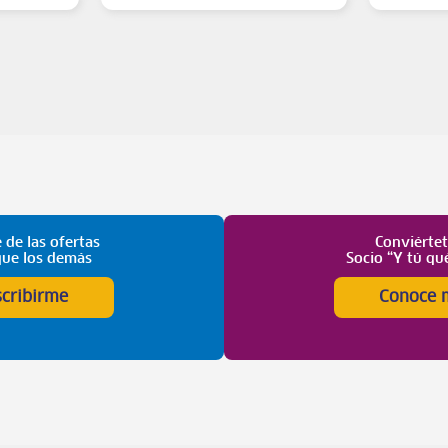
 de las ofertas
Conviérte
que los demás
Socio “Y tú qu
scribirme
Conoce 