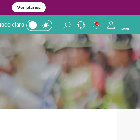
Ver planes
odo claro
2
Menú