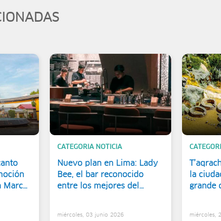
CIONADAS
CATEGORIA NOTICIA
CATEGORI
canto
Nuevo plan en Lima: Lady
T’aqrach
moción
Bee, el bar reconocido
la ciuda
la Marca
entre los mejores del
grande 
mundo
miércoles, 03 junio 2026
miércoles,