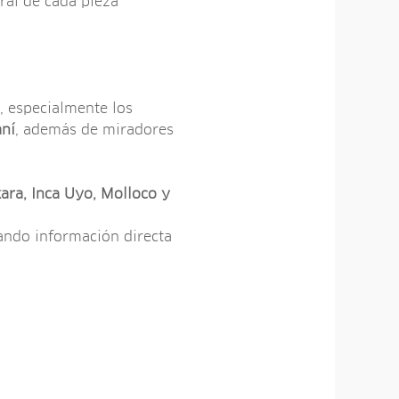
ural de cada pieza
, especialmente los
aní
, además de miradores
kara, Inca Uyo, Molloco y
dando información directa