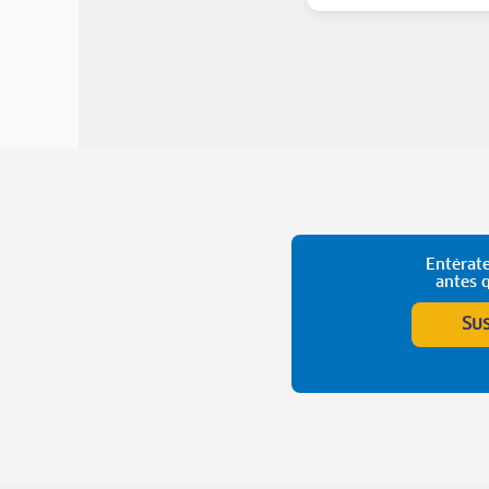
Entérate
antes 
Su