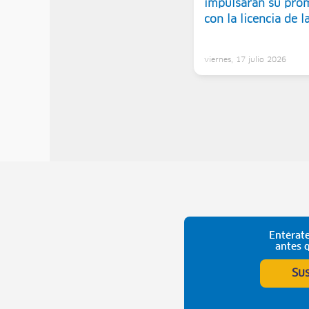
impulsarán su pro
con la licencia de 
Perú
viernes, 17 julio 2026
Entérate
antes 
Su