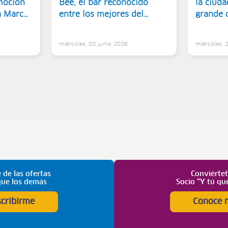
moción
Bee, el bar reconocido
la ciuda
la Marca
entre los mejores del
grande 
mundo
miércoles, 03 junio 2026
miércoles,
 de las ofertas
Conviérte
que los demás
Socio “Y tú qu
scribirme
Conoce 