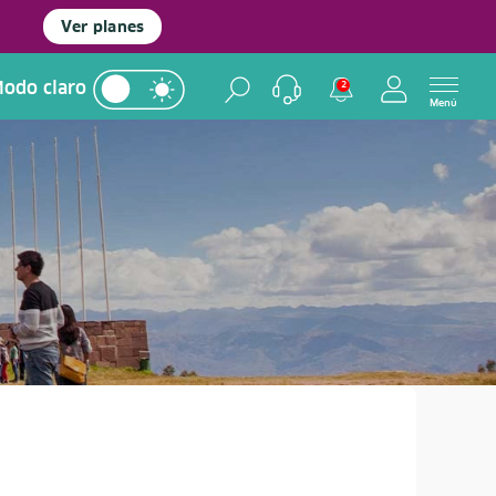
Ver planes
odo claro
2
Menú