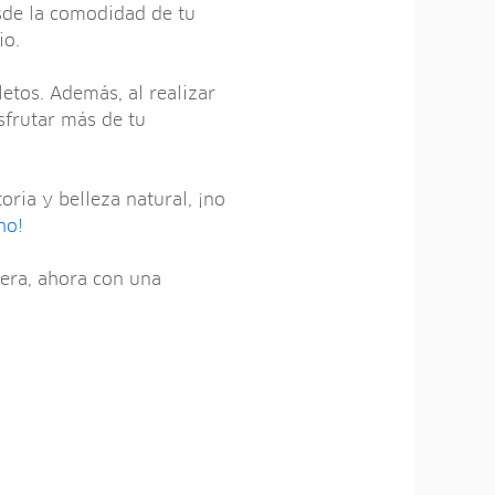
esde la comodidad de tu
io.
letos. Además, al realizar
isfrutar más de tu
ria y belleza natural, ¡no
ho!
pera, ahora con una