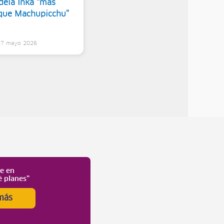
dela Inka “más
que Machupicchu”
 27 mayo 2026
te en
é planes”
más