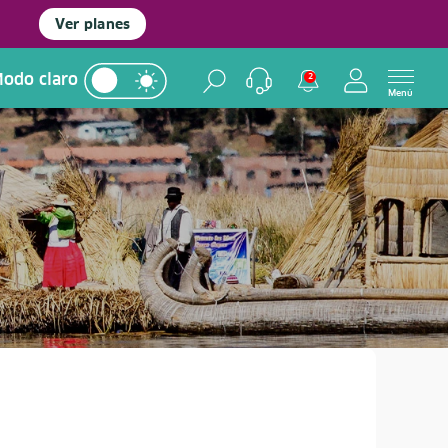
Ver planes
odo claro
2
Menú