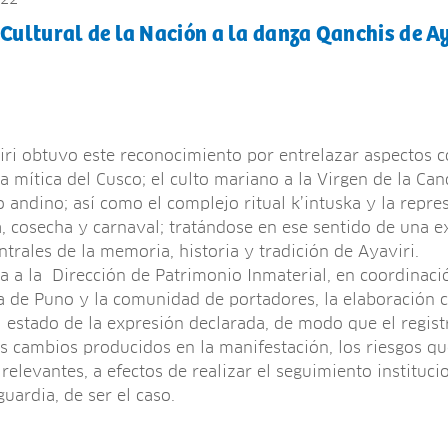
ultural de la Nación a la danza Qanchis de Ay
ri obtuvo este reconocimiento por entrelazar aspectos 
a mítica del Cusco; el culto mariano a la Virgen de la Can
o andino; así como el complejo ritual k’intuska y la repre
a, cosecha y carnaval; tratándose en ese sentido de una 
trales de la memoria, historia y tradición de Ayaviri.
ga a la Dirección de Patrimonio Inmaterial, en coordinaci
 de Puno y la comunidad de portadores, la elaboración 
 estado de la expresión declarada, de modo que el regist
os cambios producidos en la manifestación, los riesgos qu
 relevantes, a efectos de realizar el seguimiento instituci
uardia, de ser el caso.