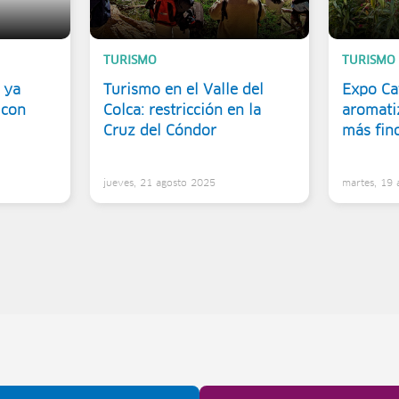
TURISMO
TURISMO
 ya
Turismo en el Valle del
Expo Caf
 con
Colca: restricción en la
aromati
Cruz del Cóndor
más fin
5
jueves, 21 agosto 2025
martes, 19