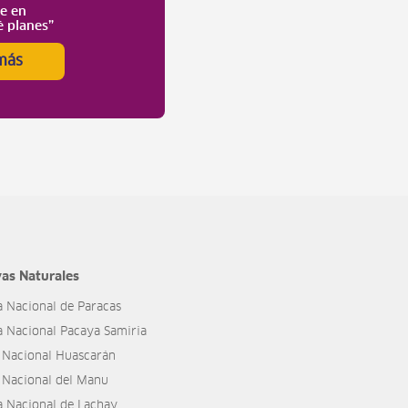
te en
é planes”
más
as Naturales
a Nacional de Paracas
a Nacional Pacaya Samiria
 Nacional Huascarán
 Nacional del Manu
a Nacional de Lachay