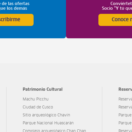
 de las ofertas
Conviérte
que los demás
Socio “Y tú qu
scribirme
Conoce 
Patrimonio Cultural
Reserv
Machu Picchu
Reserv
Ciudad de Cusco
Reserv
Sitio arqueológico Chavín
Parque
Parque Nacional Huascarán
Parque
Complejo arqueológico Chan Chan
Reserv