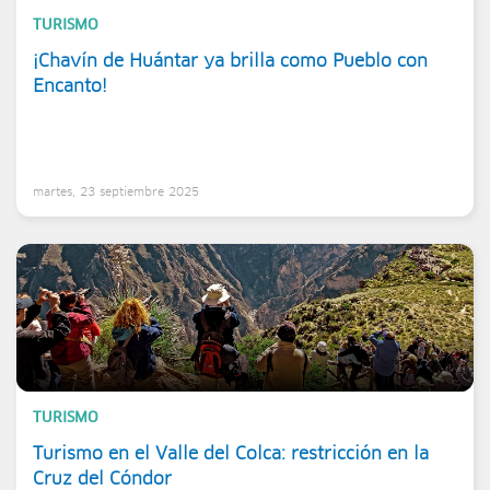
TURISMO
¡Chavín de Huántar ya brilla como Pueblo con
Encanto!
martes, 23 septiembre 2025
TURISMO
Turismo en el Valle del Colca: restricción en la
Cruz del Cóndor