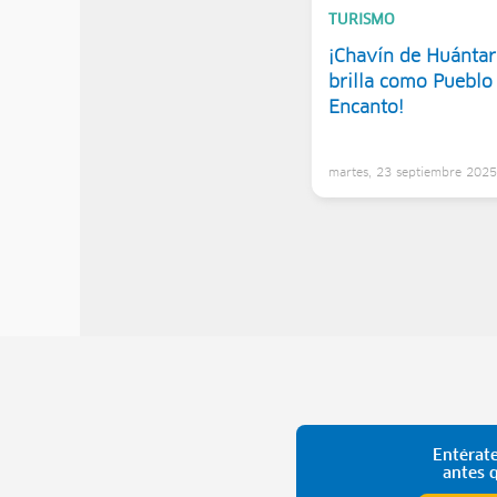
TURISMO
¡Chavín de Huántar
brilla como Pueblo
Encanto!
martes, 23 septiembre 202
Entérate
antes 