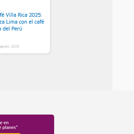
é Villa Rica 2025:
za Lima con el café
o del Perú
 agosto 2025
te en
é planes”