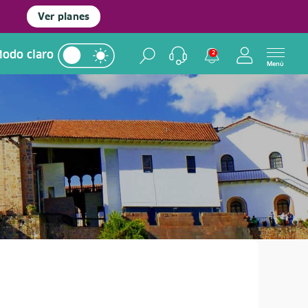
Ver planes
odo claro
2
Menú