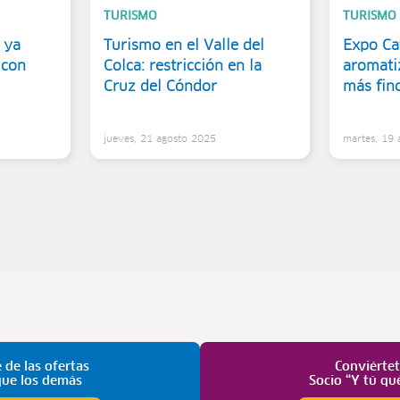
TURISMO
TURISMO
 ya
Turismo en el Valle del
Expo Caf
 con
Colca: restricción en la
aromati
Cruz del Cóndor
más fin
5
jueves, 21 agosto 2025
martes, 19
 de las ofertas
Conviérte
que los demás
Socio “Y tú qu