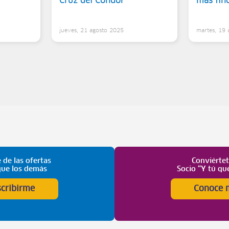
Cruz del Cóndor
más fin
5
jueves, 21 agosto 2025
martes, 19
 de las ofertas
Conviérte
que los demás
Socio “Y tú qu
scribirme
Conoce 