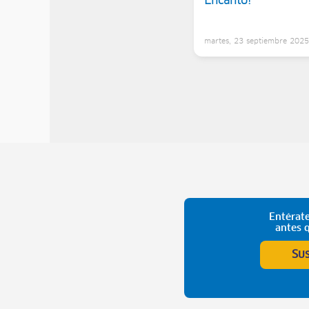
Encanto!
martes, 23 septiembre 202
Entérate
antes 
Su