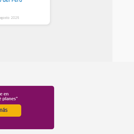
o del Perú
 agosto 2025
te en
é planes”
más