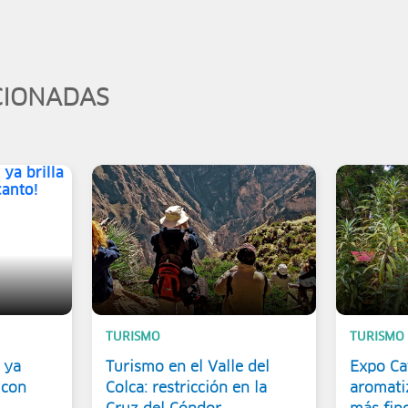
CIONADAS
TURISMO
TURISMO
 ya
Turismo en el Valle del
Expo Caf
 con
Colca: restricción en la
aromati