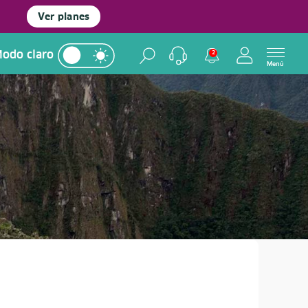
Ver planes
odo claro
2
Menú