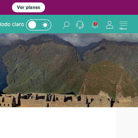
Ver planes
odo claro
2
Menú