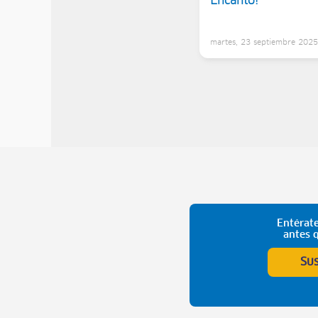
Encanto!
martes, 23 septiembre 202
Entérate
antes 
Su