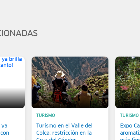
CIONADAS
TURISMO
TURISMO
 ya
Turismo en el Valle del
Expo Caf
 con
Colca: restricción en la
aromati