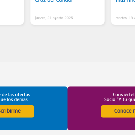
Cruz del Cóndor
más fin
5
jueves, 21 agosto 2025
martes, 19
 de las ofertas
Conviérte
que los demás
Socio “Y tú qu
scribirme
Conoce 