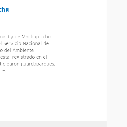
cchu
ímac) y de Machupicchu
l Servicio Nacional de
io del Ambiente
estal registrado en el
rticiparon guardaparques,
res.