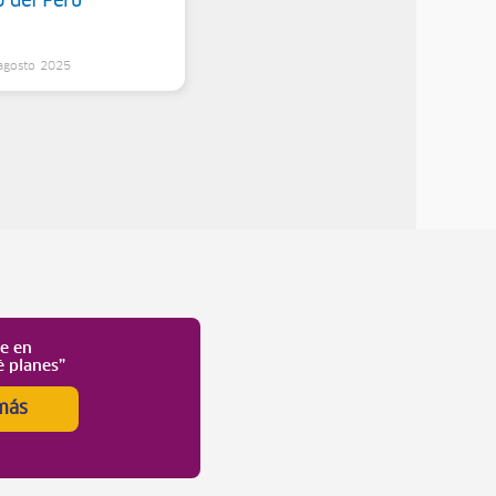
o del Perú
 agosto 2025
te en
é planes”
más