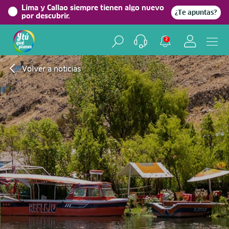
Lima y Callao siempre tienen algo nuevo
¿Te apuntas?
por descubrir.
2
Volver a noticias