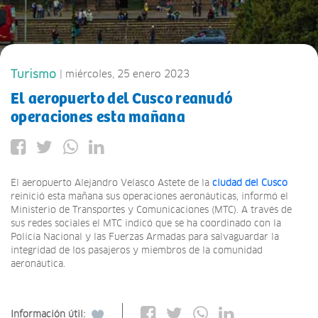
Turismo
| miércoles, 25 enero 2023
El aeropuerto del Cusco reanudó
operaciones esta mañana
El aeropuerto Alejandro Velasco Astete de la
ciudad del Cusco
reinició esta mañana sus operaciones aeronáuticas, informó el
Ministerio de Transportes y Comunicaciones (MTC). A través de
sus redes sociales el MTC indicó que se ha coordinado con la
Policía Nacional y las Fuerzas Armadas para salvaguardar la
integridad de los pasajeros y miembros de la comunidad
aeronáutica.
Información útil: