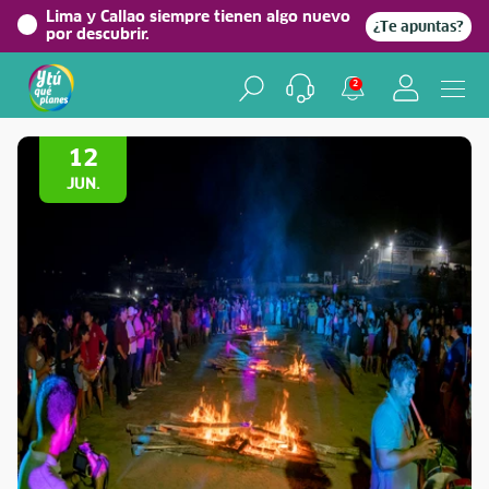
Lima y Callao siempre tienen algo nuevo
¿Te apuntas?
por descubrir.
2
Volver a Festividades
12
JUN.