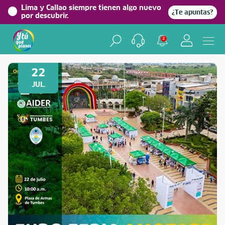
Lima y Callao siempre tienen algo nuevo
¿Te apuntas?
por descubrir.
2
Volver a Festividades
22
JUL.