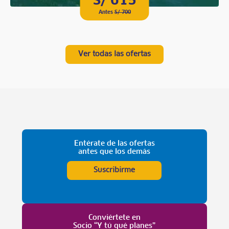
S/ 615
Antes
S/ 700
Ver todas las ofertas
Entérate de las ofertas
antes que los demás
Suscribirme
Conviértete en
Socio “Y tú qué planes”