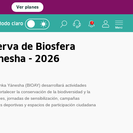
Ver planes
odo claro
2
Menú
erva de Biosfera
esha - 2026
nka Yánesha (BIOAY) desarrollará actividades
ortalecer la conservación de la biodiversidad y la
eres, jornadas de sensibilización, campañas
es deportivas y espacios de participación ciudadana