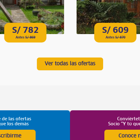
S/ 782
S/ 609
Antes
S/ 869
Antes
S/ 870
Ver todas las ofertas
 de las ofertas
Conviérte
que los demás
Socio “Y tú qu
scribirme
Conoce 