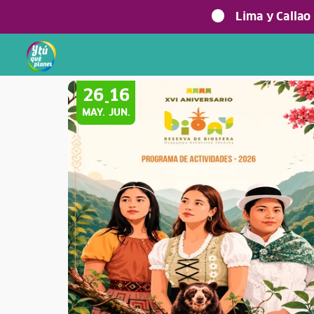
Lima y Callao
Volver a Festividades
26
16
-
MAY.
JUN.