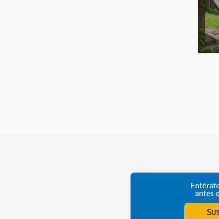
Entérate
antes 
Su