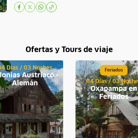
Ofertas y Tours de viaje
04 Días / 03 Noches
Feriados
lonias Austriaco -
04 Días / 03 Noch
Alemán
Oxapampa en
Feriados