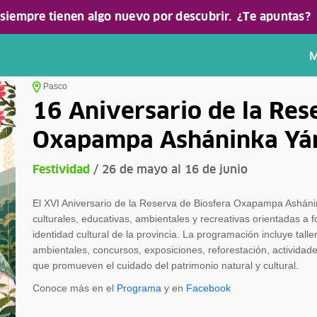
 siempre tienen algo nuevo por descubrir.
¿Te apuntas?
M
Pasco
16 Aniversario de la Res
Oxapampa Asháninka Yán
Festividad
/ 26 de mayo al 16 de junio
El XVI Aniversario de la Reserva de Biosfera Oxapampa Asháni
culturales, educativas, ambientales y recreativas orientadas a f
identidad cultural de la provincia. La programación incluye tall
ambientales, concursos, exposiciones, reforestación, actividad
que promueven el cuidado del patrimonio natural y cultural.
Conoce más en el
Programa
y en
Facebook