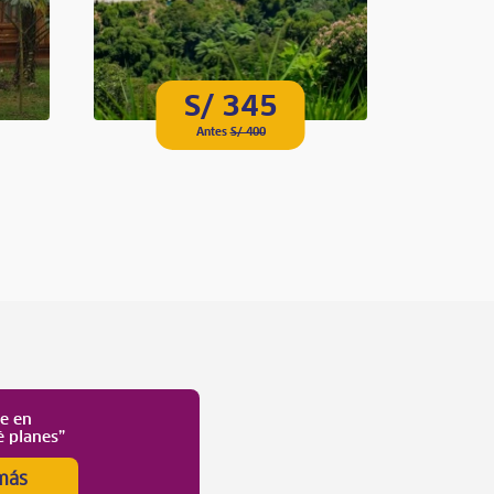
S/ 345
Antes
S/ 400
te en
é planes”
más