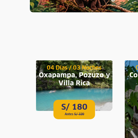
oches
04 Días / 03 Noches
millen
Oxapampa, Pozuzo y
Co
Villa Rica
S/ 180
Antes
S/ 320