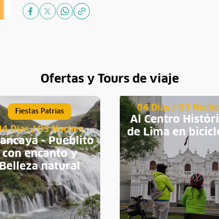
Ofertas y Tours de viaje
04 Días / 03 Noch
Fiestas Patrias
Al Centro Histór
04 Días / 03 Noches
de Lima en bicicl
ancaya - Pueblito
con encanto y
Belleza natural