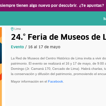
 siempre tienen algo nuevo por descubrir.
¿Te apuntas?
M
Lima
24.° Feria de Museos de 
Evento
/ 16 al 17 de mayo
La Red de Museos del Centro Histórico de Lima invita a vivir dos
patrimonio. El evento se realizará el 16 y 17 de mayo, de 9:00 a
Domingo (Jr. Camaná 170, Cercado de Lima). Habrá charlas, tal
la conservación y difusión del patrimonio, promoviendo el encu
Mayor información en el
Facebook
.