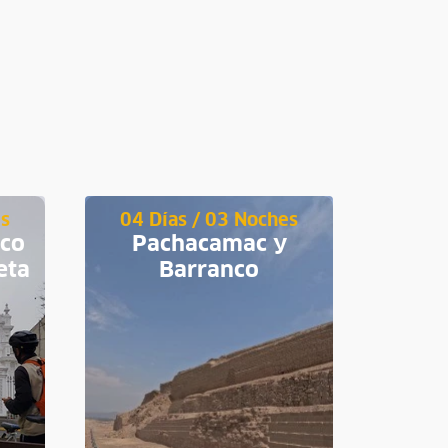
es
04 Días / 03 Noches
04 D
ico
Pachacamac y
Tour
eta
Barranco