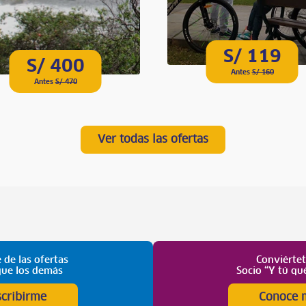
S/ 119
S/ 400
Antes
S/ 160
Antes
S/ 470
Ver todas las ofertas
 de las ofertas
Conviérte
que los demás
Socio “Y tú qu
scribirme
Conoce 