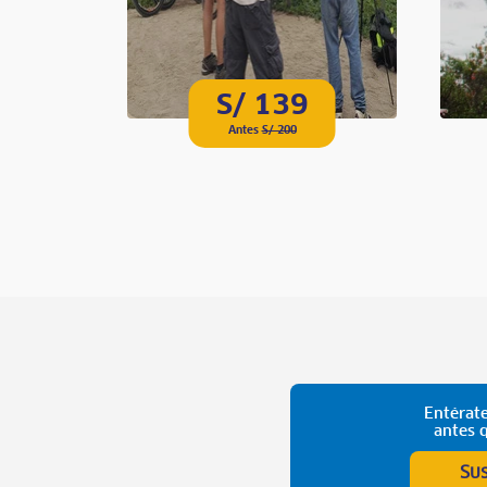
S/ 139
Antes
S/ 200
Entérate
antes 
Su