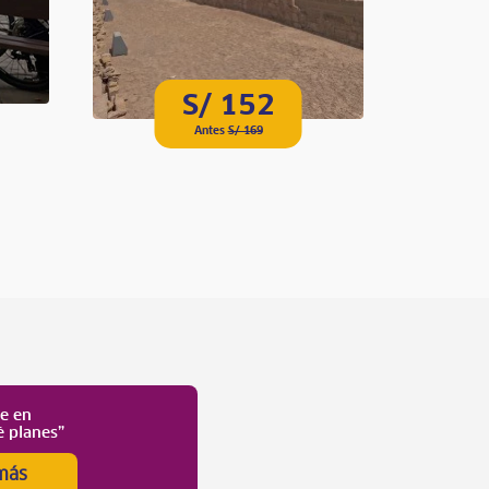
S/ 152
Antes
S/ 169
te en
é planes”
más