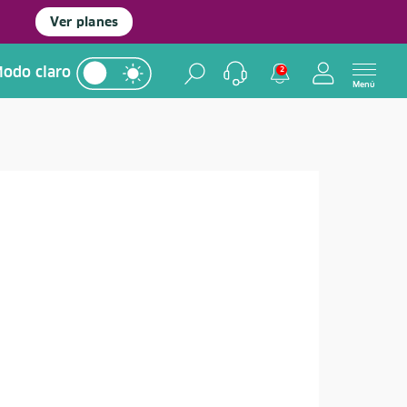
Ver planes
odo claro
2
Menú