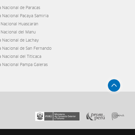
a Nacional de Paracas
a Nacional Pacaya Samiria
 Nacional Huascarán
 Nacional del Manu
a Nacional de Lachay
a Nacional de San Fernando
 Nacional del Titicaca
a Nacional Pampa Galeras