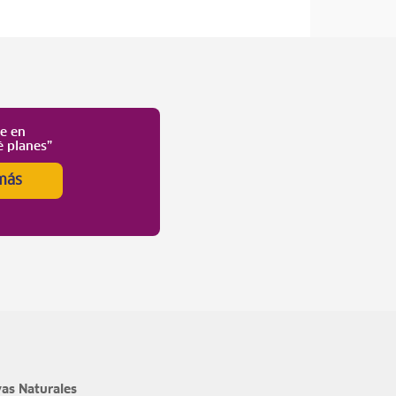
te en
é planes”
más
as Naturales