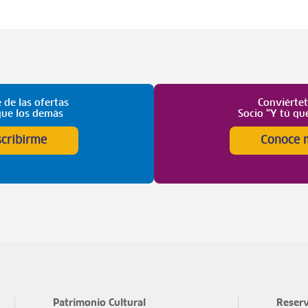
 de las ofertas
Conviérte
que los demás
Socio “Y tú qu
scribirme
Conoce 
Patrimonio Cultural
Reserv