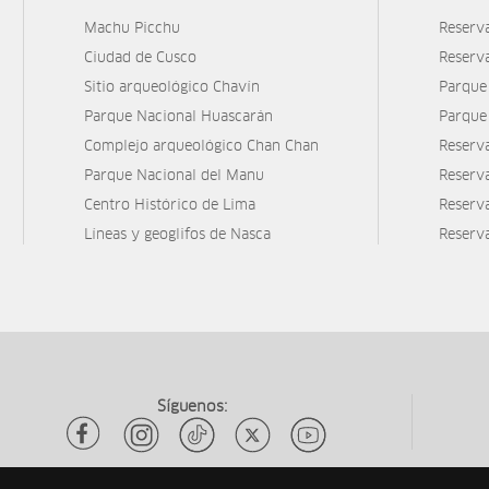
Machu Picchu
Reserv
Ciudad de Cusco
Reserv
Sitio arqueológico Chavín
Parque
Parque Nacional Huascarán
Parque
Complejo arqueológico Chan Chan
Reserv
Parque Nacional del Manu
Reserv
Centro Histórico de Lima
Reserva
Líneas y geoglifos de Nasca
Reserv
Síguenos: