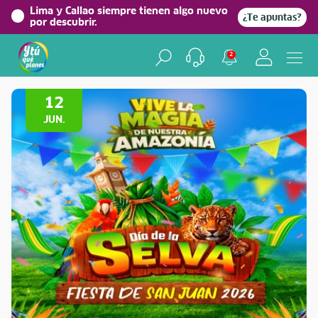
Lima y Callao siempre tienen algo nuevo
¿Te apuntas?
por descubrir.
2
Volver a Festividades
12
JUN.