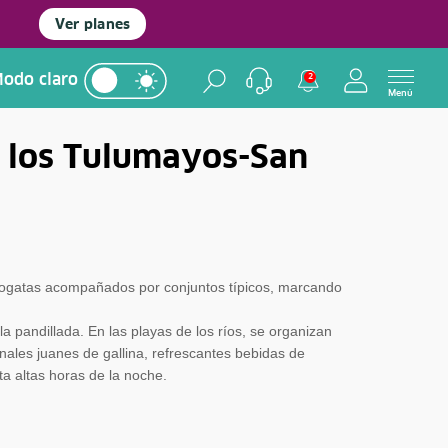
Ver planes
odo claro
2
Menú
e los Tulumayos-San
e fogatas acompañados por conjuntos típicos, marcando
la pandillada. En las playas de los ríos, se organizan
onales juanes de gallina, refrescantes bebidas de
sta altas horas de la noche.