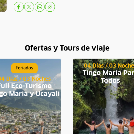
Ofertas y Tours de viaje
04 Días / 03 Noch
Feriados
Tingo María Pa
04 Días / 03 Noches
Todos
Full Eco-Turismo
go María y Ucayali