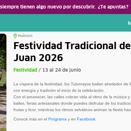
 siempre tienen algo nuevo por descubrir.
¿Te apuntas?
M
Huánuco
Festividad Tradicional d
Juan 2026
Festividad
/ 13 al 24 de junio
La víspera de la festividad, los Tulumayos bailan alrededor d
con energía y tradición el inicio de la celebración.
Con el amanecer, las calles cobran vida al ritmo de la música y 
bailes, ferias artesanales donde puedes disfrutar de los tradici
frutas y licor, mientras los ritmos selváticos animan la fiesta ha
Conoce más en el
Programa
y en
Facebook
.