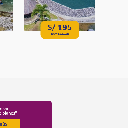
S/ 195
Antes
S/ 270
te en
é planes”
más