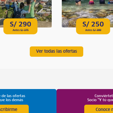
S/ 290
S/ 250
Antes
S/ 375
Antes
S/ 300
Ver todas las ofertas
 de las ofertas
Conviérte
que los demás
Socio “Y tú qu
scribirme
Conoce 