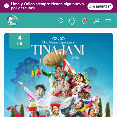
Lima y Callao siempre tienen algo nuevo
¿Te apuntas?
por descubrir.
2
Volver a Festividades
4
JUL.