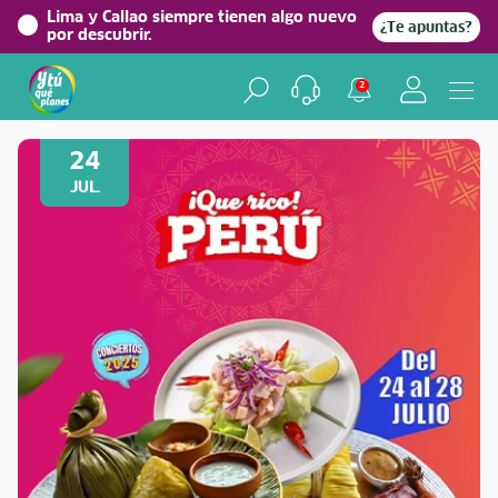
Lima y Callao siempre tienen algo nuevo
¿Te apuntas?
por descubrir.
2
Volver a Festividades
24
JUL.