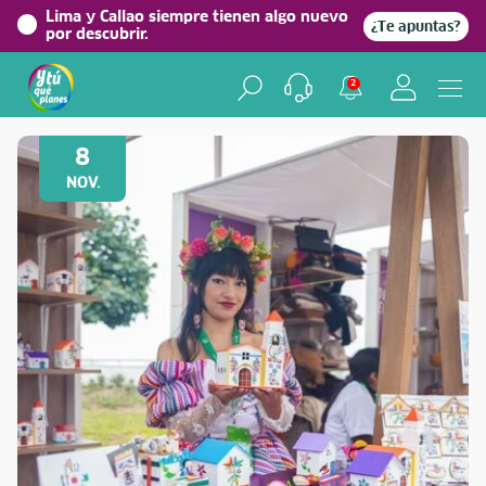
Lima y Callao siempre tienen algo nuevo
¿Te apuntas?
por descubrir.
2
Volver a Festividades
8
NOV.