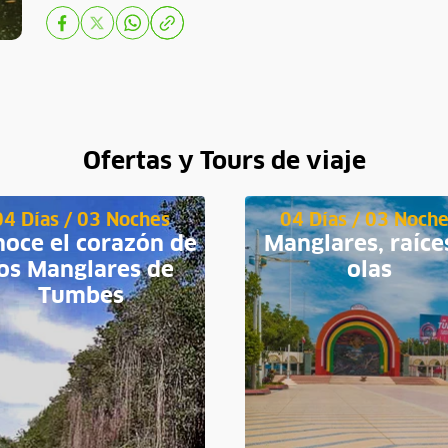
Ofertas y Tours de viaje
04 Días / 03 Noches
04 Días / 03 Noch
oce el corazón de
Manglares, raíce
los Manglares de
olas
Tumbes