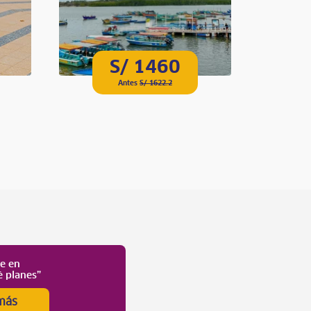
S/ 1460
Antes
S/ 1622.2
te en
é planes”
más