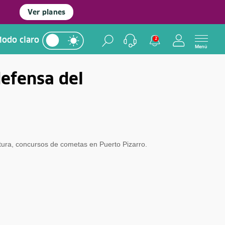
Ver planes
odo claro
2
Menú
defensa del
tura, concursos de cometas en Puerto Pizarro.