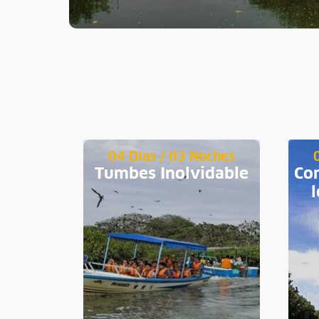
oches
04 Días / 03 Noches
cora y
Tumbes Inolvidable
Con
rro