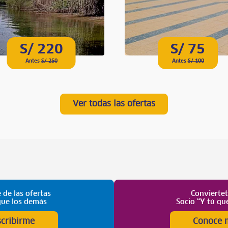
S/ 220
S/ 75
Antes
S/ 250
Antes
S/ 100
Ver todas las ofertas
 de las ofertas
Conviérte
que los demás
Socio “Y tú qu
scribirme
Conoce 