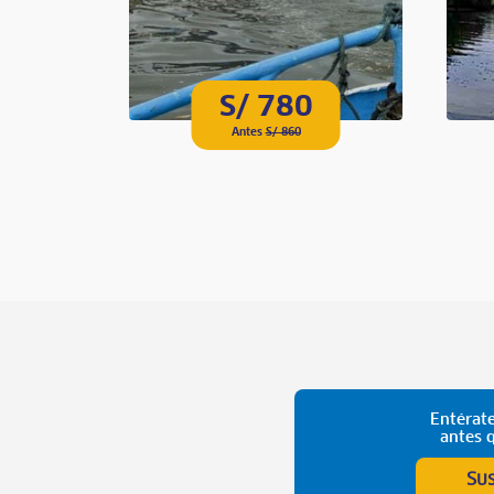
S/ 780
Antes
S/ 860
Entérate
antes 
Su