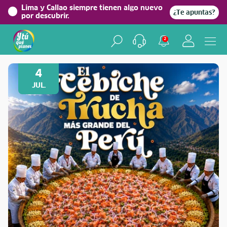
Lima y Callao siempre tienen algo nuevo
¿Te apuntas?
por descubrir.
2
Volver a Festividades
4
JUL.