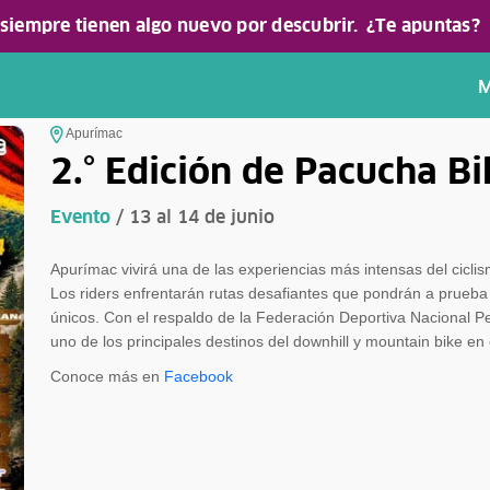
 siempre tienen algo nuevo por descubrir.
¿Te apuntas?
M
Apurímac
2.° Edición de Pacucha Bi
Evento
/ 13 al 14 de junio
Apurímac vivirá una de las experiencias más intensas del cic
Los riders enfrentarán rutas desafiantes que pondrán a prueba 
únicos. Con el respaldo de la Federación Deportiva Nacional 
uno de los principales destinos del downhill y mountain bike en 
Conoce más en
Facebook