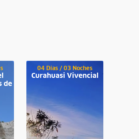
es
04 Días / 03 Noches
04 D
el
Curahuasi Vivencial
s de
Cl