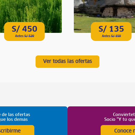
S/ 450
S/ 135
Antes
S/ 520
Antes
S/ 150
Ver todas las ofertas
 de las ofertas
Conviérte
que los demás
Socio “Y tú qu
scribirme
Conoce 