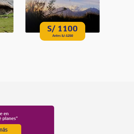
S/ 1100
Antes
S/ 1250
te en
é planes”
más