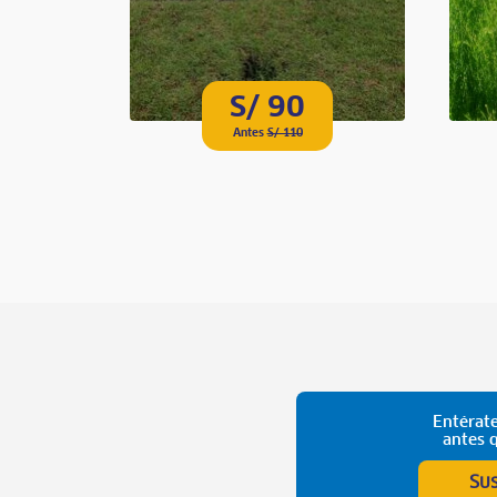
S/ 90
Antes
S/ 110
Entérate
antes 
Su