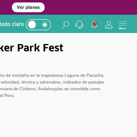
Ver planes
odo claro
2
Menú
ker Park Fest
lismo de montaña en la majestuosa Laguna de Pacucha.
velocidad, técnica y adrenalina, rodeados de paisajes
Peruana de Ciclismo, Andahuaylas se consolida como
el Perú.